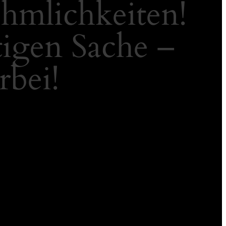
ehmlichkeiten!
tigen Sache –
rbei!