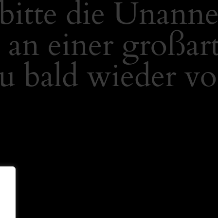
bitte die Unann
 an einer großar
u bald wieder vo